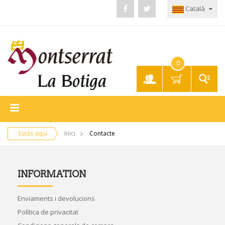
Català
0
El meu
compte
Estàs aquí
Inici
Contacte
INFORMATION
Enviaments i devolucions
Política de privacitat