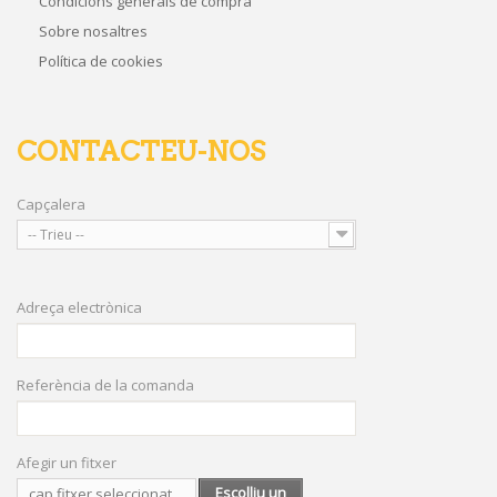
Condicions generals de compra
Sobre nosaltres
Política de cookies
CONTACTEU-NOS
Capçalera
-- Trieu --
Adreça electrònica
Referència de la comanda
Afegir un fitxer
Escolliu un
cap fitxer seleccionat