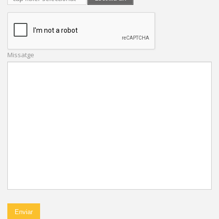
fitxer
Missatge
Enviar