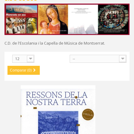
C.D. de l'Escolania i la Capella de Música de Montserrat.
ostrar
12
--
Comparar (0)