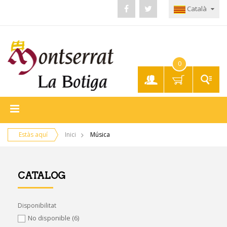
Català
0
El meu
compte
Estàs aquí
Inici
Música
CATALOG
Disponibilitat
No disponible
(6)