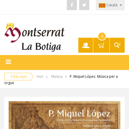
Català
0
El meu
compte
Estàs aquí
Inici
Música
P. Miquel López. Música per a
orgue