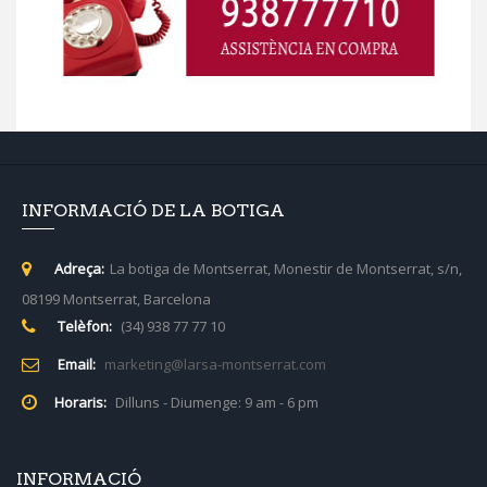
INFORMACIÓ DE LA BOTIGA
Adreça:
La botiga de Montserrat, Monestir de Montserrat, s/n,
08199 Montserrat, Barcelona
Telèfon:
(34) 938 77 77 10
Email:
marketing@larsa-montserrat.com
Horaris:
Dilluns - Diumenge: 9 am - 6 pm
INFORMACIÓ