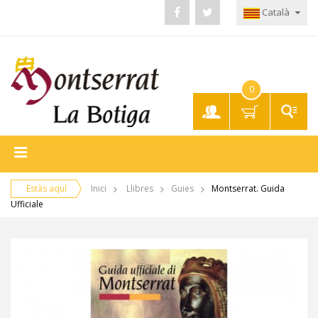
Català
0
El meu
compte
Estàs aquí
Inici
Llibres
Guies
Montserrat. Guida
Ufficiale