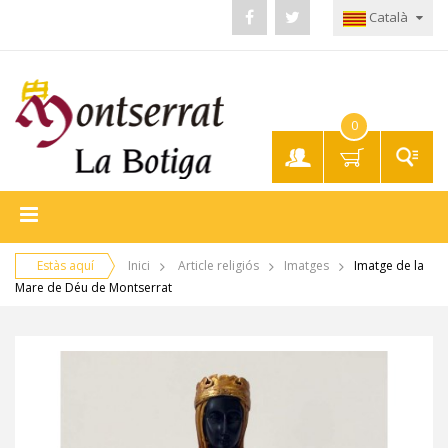
Català
0
El meu
compte
Estàs aquí
Inici
Article religiós
Imatges
Imatge de la
Mare de Déu de Montserrat