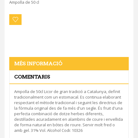
Ampolla de 50 cl
MÉS INFORMACIÓ
COMENTARIS
Ampolla de 50cl Licor de gran tradició a Catalunya, definit
tradicionalment com un estomacal. Es continua elaborant
respectant el mètode tradicional i seguint les directrius de
la fórmula original des de fa més d'un segle. És fruit d'una
perfecta combinació de dotze herbes diferents,
destil·lades acuradament en alambins de coure i envellida
de forma natural en bótes de roure. Servir molt fred o
amb gel. 31% Vol. Alcohol Codi: 10326