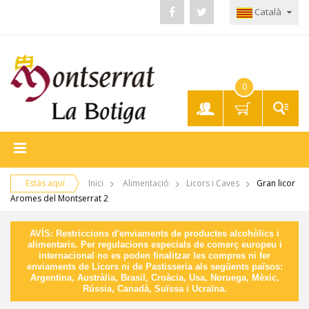
Català
0
El meu
compte
Estàs aquí
Inici
Alimentació
Licors i Caves
Gran licor
Aromes del Montserrat 2
AVÍS: Restriccions d'enviaments de productes alcohòlics i
alimentaris. Per regulacions especials de comerç europeu i
internacional no es poden finalitzar les compres ni fer
enviaments de Licors ni de Pastisseria als següents països:
Argentina, Austràlia, Brasil, Croàcia, Usa, Noruega, Mèxic,
Rússia, Canadà, Suïssa i Ucraïna.