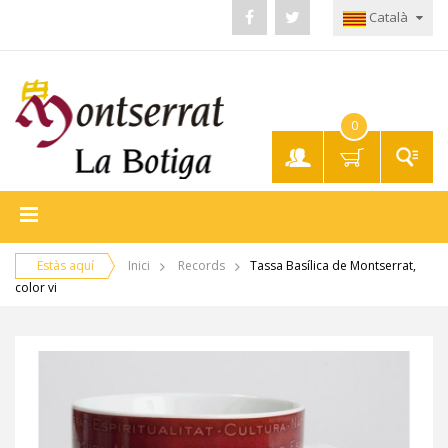
Català
0
El meu
compte
Estàs aquí
Inici
Records
Tassa Basílica de Montserrat,
color vi