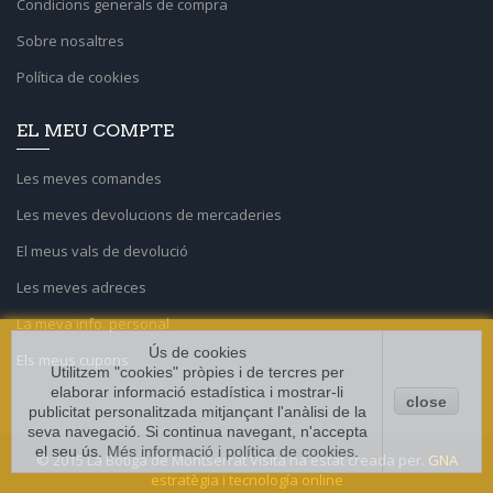
Condicions generals de compra
Sobre nosaltres
Política de cookies
EL MEU COMPTE
Les meves comandes
Les meves devolucions de mercaderies
El meus vals de devolució
Les meves adreces
La meva info. personal
Ús de cookies
Els meus cupons
Utilitzem "cookies" pròpies i de tercres per
elaborar informació estadística i mostrar-li
close
publicitat personalitzada mitjançant l'anàlisi de la
seva navegació. Si continua navegant, n'accepta
el seu ús.
Més informació i política de cookies
.
© 2015 La Botiga de Montserrat Visita ha estat creada per.
GNA
estratègia i tecnología online