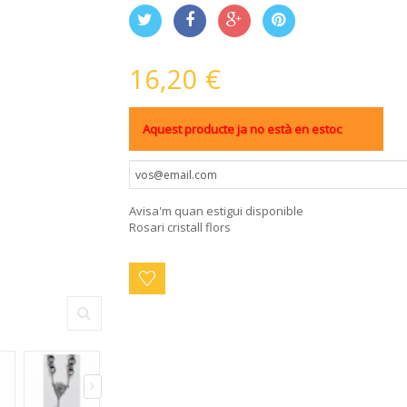
16,20 €
Aquest producte ja no està en estoc
Avisa'm quan estigui disponible
Rosari cristall flors