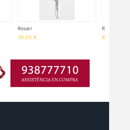
Rosari
Rosari
30,65 €
8,25 €