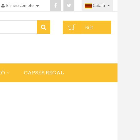
El meu compte
Català
Buit
IÓ
CAPSES REGAL