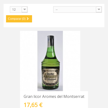
ostrar
12
--
Comparar (0)
Gran licor Aromes del Montserrat
17,65 €