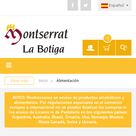
Español
0
Mi
Cuenta
Estas Aquí
Inicio
Alimentación
AVISO: Restricciones en envíos de productos alcohólicos y
alimentarios. Por regulaciones especiales en el comercio
europeo e internacional no se pueden finalizar las compras ni
los envíos de Licores ni de Pastelería en los siguientes países:
Argentina, Australia, Brasil, Croacia, Usa, Noruega, Mexico,
Rúsia Canadá, Suiza y Ucrania.