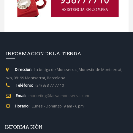
INFORMACIÓN DE LA TIENDA
Dirección:
La botiga de Montserrat, Monestir de Montserrat,
s/n, 08199 Montserrat, Barcelona
Teléfono:
(34) 938 77 77 10
Email:
marketing@larsa-montserrat.com
Horario:
Lunes - Domingo: 9 am - 6 pm
INFORMACIÓN