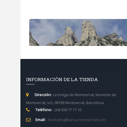
INFORMACIÓN DE LA TIENDA
Dirección:
La botiga de Montserrat, Monestir de
Montserrat, s/n, 08199 Montserrat, Barcelona
Teléfono:
(34) 938 77 77 10
Email:
marketing@larsa-montserrat.com