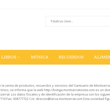
LIBROS
MÚSICA
RECUERDOS
ALIME
 la venta de productos, recuerdos y servicios del Santuario de Montserrat. 
trónico, se informa que la web http://botiga.montserratvisita.com es un 
tserrat. Los datos fiscales y de identificación de la empresa son los sigui
0 Fax: 938777722 C/e: direccio@larsa-montserrat.com Esta sociedad figura