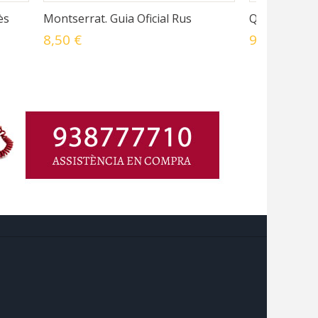
ès
Montserrat. Guia Oficial Rus
Qué es Mont
8,50 €
9,00 €