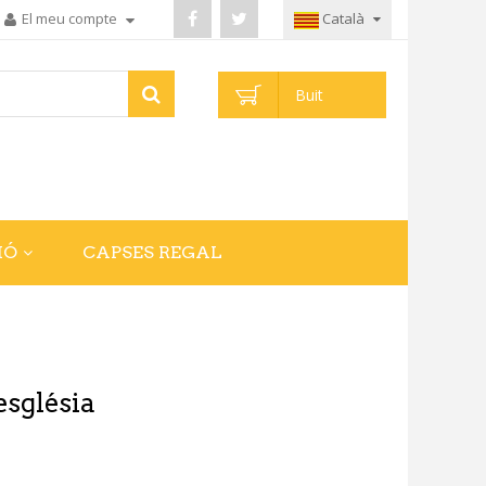
El meu compte
Català
Buit
IÓ
CAPSES REGAL
església