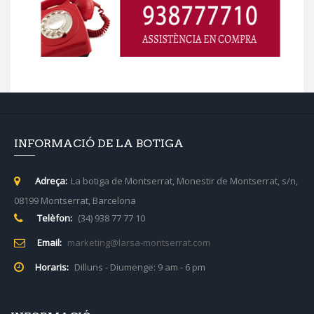
INFORMACIÓ DE LA BOTIGA
Adreça:
La botiga de Montserrat, Monestir de Montserrat, s/n,
08199 Montserrat, Barcelona
Telèfon:
(34) 938 77 77 10
Email:
marketing@larsa-montserrat.com
Horaris:
Dilluns - Diumenge: 9 am - 6 pm