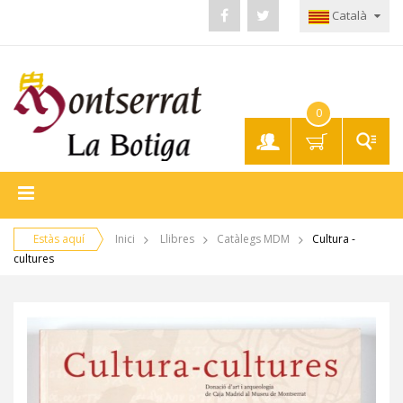
Català
0
El meu
compte
Estàs aquí
Inici
Llibres
Catàlegs MDM
Cultura -
cultures