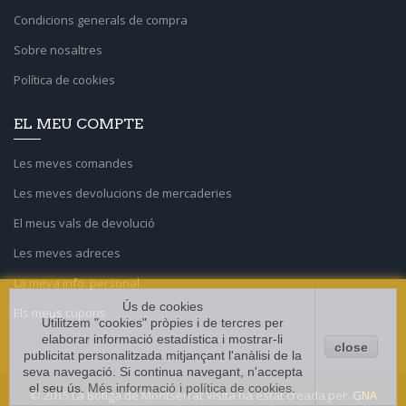
Condicions generals de compra
Sobre nosaltres
Política de cookies
EL MEU COMPTE
Les meves comandes
Les meves devolucions de mercaderies
El meus vals de devolució
Les meves adreces
La meva info. personal
Ús de cookies
Els meus cupons
Utilitzem "cookies" pròpies i de tercres per
elaborar informació estadística i mostrar-li
close
publicitat personalitzada mitjançant l'anàlisi de la
seva navegació. Si continua navegant, n'accepta
el seu ús.
Més informació i política de cookies
.
© 2015 La Botiga de Montserrat Visita ha estat creada per.
GNA