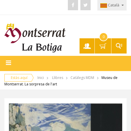
Català
0
El meu
compte
Estàs aquí
Inici
Llibres
Catàlegs MDM
Museu de
Montserrat. La sorpresa de l'art