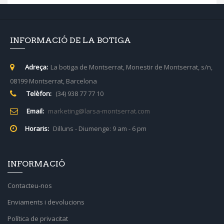
INFORMACIÓ DE LA BOTIGA
Adreça:
La botiga de Montserrat, Monestir de Montserrat, s/n,
08199 Montserrat, Barcelona
Telèfon:
(34) 938 77 77 10
Email:
marketing@larsa-montserrat.com
Horaris:
Dilluns - Diumenge: 9 am - 6 pm
INFORMACIÓ
Contacteu-nos
Enviaments i devolucions
Política de privacitat