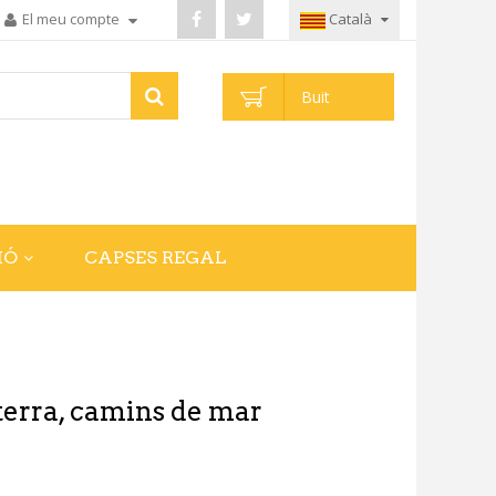
El meu compte
Català
Buit
IÓ
CAPSES REGAL
terra, camins de mar