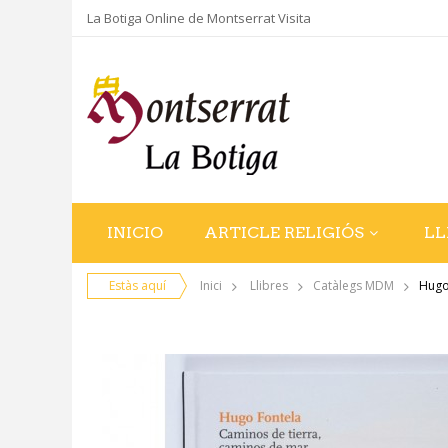
La Botiga Online de Montserrat Visita
INICIO
ARTICLE RELIGIÓS
LL
Estàs aquí
Inici
Llibres
Catàlegs MDM
Hugo