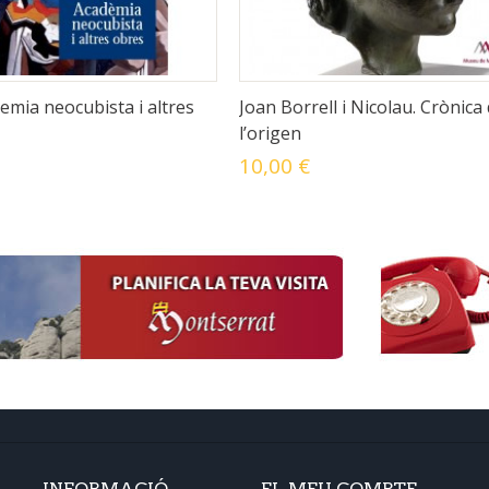
demia neocubista i altres
Joan Borrell i Nicolau. Crònica
l’origen
10,00 €
INFORMACIÓ
EL MEU COMPTE