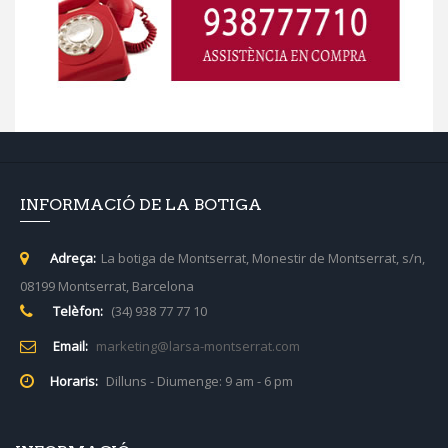
INFORMACIÓ DE LA BOTIGA
Adreça:
La botiga de Montserrat, Monestir de Montserrat, s/n,
08199 Montserrat, Barcelona
Telèfon:
(34) 938 77 77 10
Email:
marketing@larsa-montserrat.com
Horaris:
Dilluns - Diumenge: 9 am - 6 pm