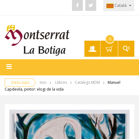
Català
0
El meu
compte
Estàs aquí
Inici
Llibres
Catàlegs MDM
Manuel
Capdevila, pintor: elogi de la vida