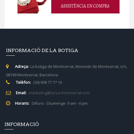
INFORMACIÓ DE LA BOTIGA
Adreça:
La botiga de Montserrat, Monestir de Montserrat, s/n,
08199 Montserrat, Barcelona
Telèfon:
(34) 938 77 77 10
Email:
marketing@larsa-montserrat.com
Horaris:
Dilluns - Diumenge: 9 am - 6 pm
INFORMACIÓ