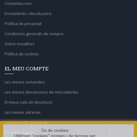
Contacteu-nos
Enviaments i devolucions
Política de privacitat
Condicions generals de compra
Sobre nosaltres
Política de cookies
EL MEU COMPTE
Les meves comandes
Les meves devolucions de mercaderies
El meus vals de devolució
Les meves adreces
La meva info. personal
Ús de cookies
Els meus cupons
Utilitzem "cookies" pròpies i de tercres per