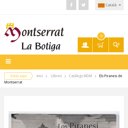
Català
0
El meu
compte
Estàs aquí
Inici
Llibres
Catàlegs MDM
Els Piranesi de
Montserrat