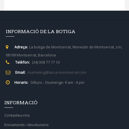
INFORMACIÓ DE LA BOTIGA
Adreça:
La botiga de Montserrat, Monestir de Montserrat, s/n,
08199 Montserrat, Barcelona
Telèfon:
(34) 938 77 77 10
Email:
marketing@larsa-montserrat.com
Horaris:
Dilluns - Diumenge: 9 am - 6 pm
INFORMACIÓ
Contacteu-nos
Enviaments i devolucions