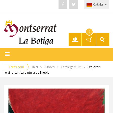
Català
0
El meu
compte
Estàs aquí
Inici
Llibres
Catàlegs MDM
Explorar i
reivindicar. La pintura de Niebla.