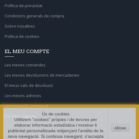
Política de privacitat
Condicions generals de compra
Sobre nosaltres
Política de cookies
EL MEU COMPTE
Les meves comandes
Les meves devolucions de mercaderies
El meus vals de devolució
Les meves adreces
La meva info. personal
Ús de cookies
Els meus cupons
Utilitzem "cookies" pròpies i de tercres per
elaborar informació estadística i mostrar-li
close
publicitat personalitzada mitjançant l'anàlisi de la
seva navegació. Si continua navegant, n'accepta