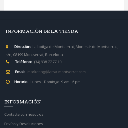
INFORMACIÓN DE LA TIENDA
Dirección:
La botiga de Montserrat, Monestir de Montserrat,
s/n, 08199 Montserrat, Barcelona
Teléfono:
(34) 938 77 77 10
Email:
marketing@larsa-montserrat.com
Horario:
Lunes - Domingo: 9 am - 6 pm
INFORMACIÓN
Contacte con nosotros
Envíos y Devoluciones