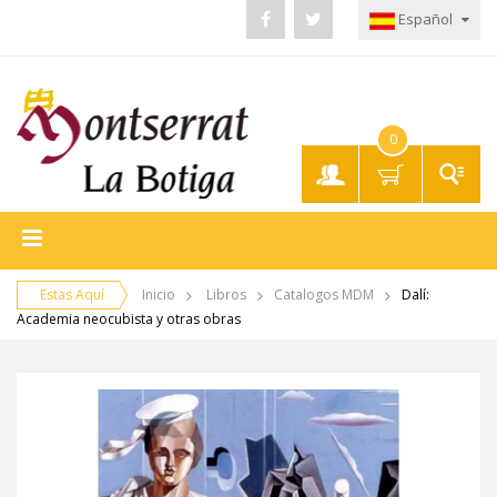
Español
0
Mi
Cuenta
Estas Aquí
Inicio
Libros
Catalogos MDM
Dalí:
Academia neocubista y otras obras