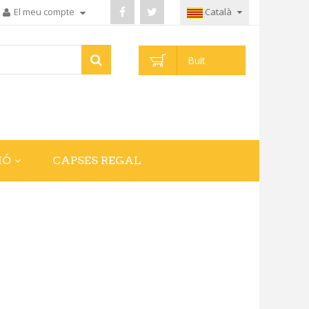
El meu compte
Català
Buit
IÓ
CAPSES REGAL