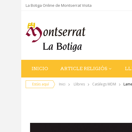
La Botiga Online de Montserrat Visita
INICIO
ARTICLE RELIGIÓS
LL
Estàs aquí
Inici
Llibres
Catàlegs MDM
Lame