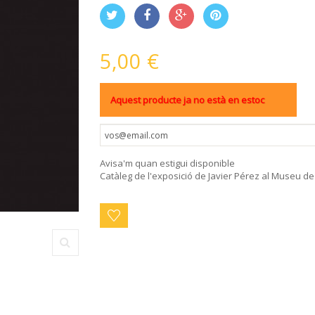
5,00 €
Aquest producte ja no està en estoc
Avisa'm quan estigui disponible
Catàleg de l'exposició de Javier Pérez al Museu d