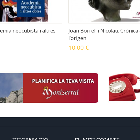
demia neocubista i altres
Joan Borrell i Nicolau. Crònica
l’origen
10,00 €
INFORMACIÓ
EL MEU COMPTE