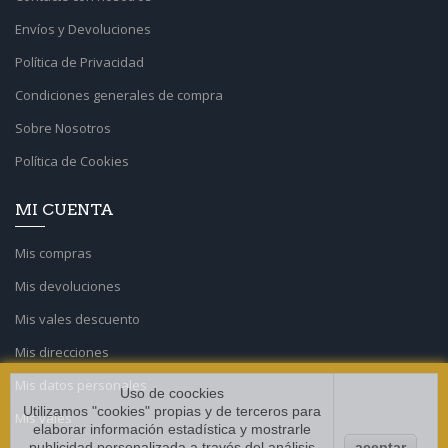
Envíos y Devoluciones
Política de Privacidad
Condiciones generales de compra
Sobre Nosotros
Política de Cookies
MI CUENTA
Mis compras
Mis devoluciones
Mis vales descuento
Mis direcciones
Mis datos personales
Uso de coockies
Utilizamos "cookies" propias y de terceros para
Mis vales
elaborar información estadística y mostrarle
publicidad personalizada a través del análisis
aceptar