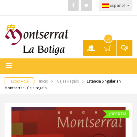
Español
0
Mi
Cuenta
Estas Aquí
Inicio
Cajas Regalo
Estancia Singular en
Montserrat - Caja regalo
¡OFERTA!