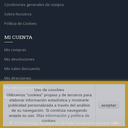
Condiciones generales de compra
Sobre Nosotros
Política de Cookies
MI CUENTA
Mis compras
Mis devoluciones
Mis vales descuento
Mis direcciones
Mis datos personales
Uso de coockies
Utilizamos "cookies" propias y de terceros para
Mis vales
elaborar información estadística y mostrarle
publicidad personalizada a través del análisis
aceptar
de su navegación. Si continúa navegando
acepta su uso.
Más información y política de
cookies
.
© 2015 La Botiga de Montserrat Visita ha estat creada per.
GNA