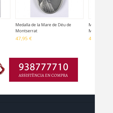
Medalla de la Mare de Déu de
Medalla de l
Montserrat
Montserrat
47,95 €
42,90 €