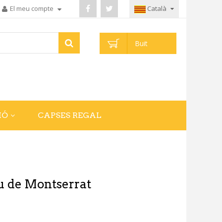
El meu compte
Català
Buit
IÓ
CAPSES REGAL
u de Montserrat