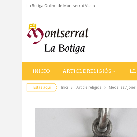
La Botiga Online de Montserrat Visita
INICIO
ARTICLE RELIGIÓS
LL
Estàs aquí
Inici
Article religiós
Medalles / Joieri