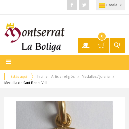
Català
0
El meu
compte
Estàs aquí
Inici
Article religiós
Medalles / Joieria
Medalla de Sant Benet Vell