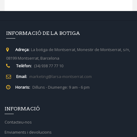
INFORMACIÓ DE LA BOTIGA
Adreça:
La botiga de Montserrat, Monestir de Montserrat, s/n,
08199 Montserrat, Barcelona
Telèfon:
(34) 938 77 77 10
Email:
marketing@larsa-montserrat.com
Horaris:
Dilluns - Diumenge: 9 am - 6 pm
INFORMACIÓ
Contacteu-nos
Enviaments i devolucions