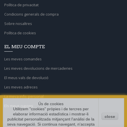
Política de privacitat
Condicions generals de compra
Sobre nosaltres
Política de cookies
EL MEU COMPTE
Les meves comandes
Les meves devolucions de mercaderies
El meus vals de devolució
Les meves adreces
La meva info. personal
Ús de cookies
Els meus cupons
Utilitzem "cookies" pròpies i de tercres per
elaborar informació estadística i mostrar-li
close
publicitat personalitzada mitjançant l'anàlisi de la
seva navegació. Si continua navegant, n'accepta