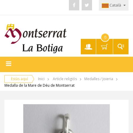
Català
0
El meu
compte
Estàs aquí
Inici
Article religiós
Medalles / Joieria
Medalla de la Mare de Déu de Montserrat