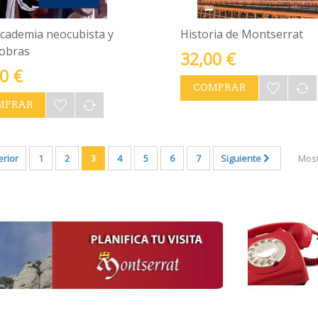
Academia neocubista y
Historia de Montserrat
 obras
32,00 €
0 €
COMPRAR
MPRAR
erior
1
2
3
4
5
6
7
Siguiente
Most