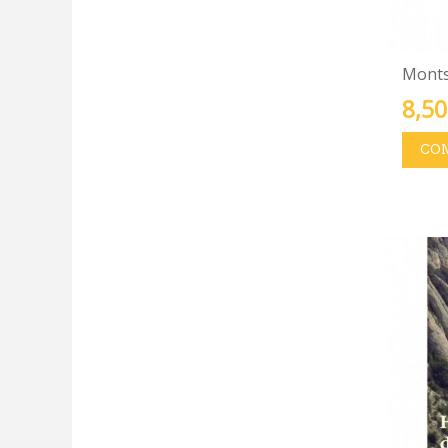
Montse
8,50
CO