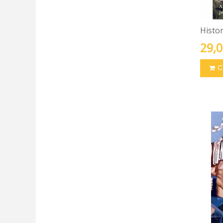
Histo
29,0
C