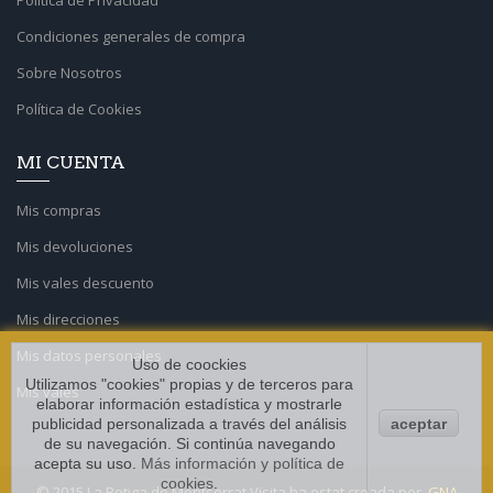
Condiciones generales de compra
Sobre Nosotros
Política de Cookies
MI CUENTA
Mis compras
Mis devoluciones
Mis vales descuento
Mis direcciones
Mis datos personales
Uso de coockies
Utilizamos "cookies" propias y de terceros para
Mis vales
elaborar información estadística y mostrarle
publicidad personalizada a través del análisis
aceptar
de su navegación. Si continúa navegando
acepta su uso.
Más información y política de
cookies
.
© 2015 La Botiga de Montserrat Visita ha estat creada per.
GNA