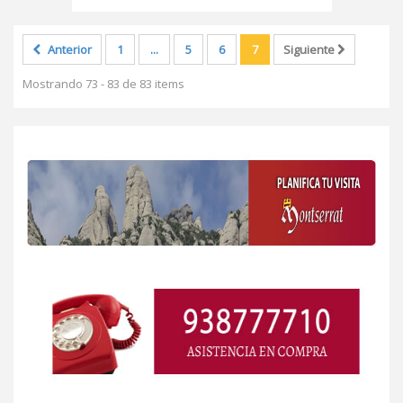
Anterior
1
...
5
6
7
Siguiente
Mostrando 73 - 83 de 83 items