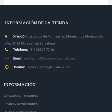
INFORMACIÓN DE LA TIENDA
Dirección:
La botiga de Montserrat, Monestir de Montserrat,
s/n, 08199 Montserrat, Barcelona
Teléfono:
(34) 938 77 77 10
Email:
marketing@larsa-montserrat.com
Horario:
Lunes - Domingo: 9 am - 6 pm
INFORMACIÓN
Contacte con nosotros
Envíos y Devoluciones