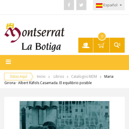
Español
0
Mi
Cuenta
Estas Aquí
Inicio
Libros
Catalogos MDM
Maria
Girona · Albert Ràfols Casamada. El equilibrio posible