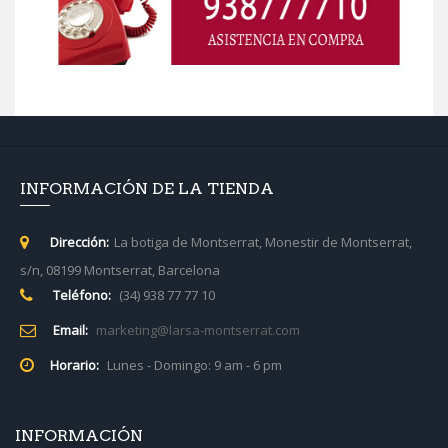
INFORMACIÓN DE LA TIENDA
Dirección:
La botiga de Montserrat, Monestir de Montserrat,
s/n, 08199 Montserrat, Barcelona
Teléfono:
(34) 938 77 77 10
Email:
marketing@larsa-montserrat.com
Horario:
Lunes - Domingo: 9 am - 6 pm
INFORMACIÓN