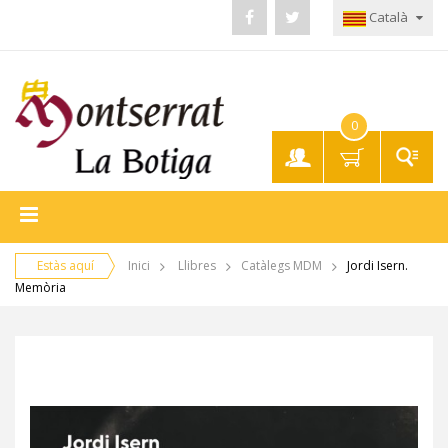
Català
0
El meu
compte
Estàs aquí
Inici
Llibres
Catàlegs MDM
Jordi Isern.
Memòria